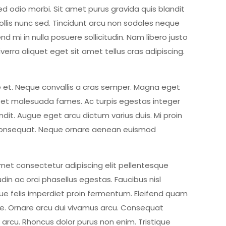
ed odio morbi. Sit amet purus gravida quis blandit
ollis nunc sed. Tincidunt arcu non sodales neque
 mi in nulla posuere sollicitudin. Nam libero justo
erra aliquet eget sit amet tellus cras adipiscing.
ae et. Neque convallis a cras semper. Magna eget
us et malesuada fames. Ac turpis egestas integer
ndit. Augue eget arcu dictum varius duis. Mi proin
ut consequat. Neque ornare aenean euismod
 amet consectetur adipiscing elit pellentesque
in ac orci phasellus egestas. Faucibus nisl
que felis imperdiet proin fermentum. Eleifend quam
itae. Ornare arcu dui vivamus arcu. Consequat
s arcu. Rhoncus dolor purus non enim. Tristique