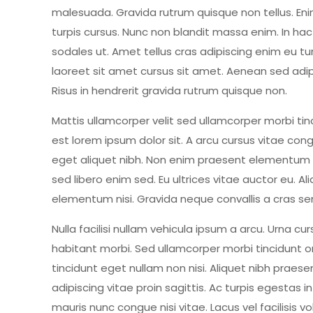
malesuada. Gravida rutrum quisque non tellus. Enim
turpis cursus. Nunc non blandit massa enim. In hac
sodales ut. Amet tellus cras adipiscing enim eu tu
laoreet sit amet cursus sit amet. Aenean sed adipi
Risus in hendrerit gravida rutrum quisque non.
Mattis ullamcorper velit sed ullamcorper morbi ti
est lorem ipsum dolor sit. A arcu cursus vitae con
eget aliquet nibh. Non enim praesent elementum faci
sed libero enim sed. Eu ultrices vitae auctor eu.
elementum nisi. Gravida neque convallis a cras sem
Nulla facilisi nullam vehicula ipsum a arcu. Urna c
habitant morbi. Sed ullamcorper morbi tincidunt o
tincidunt eget nullam non nisi. Aliquet nibh praes
adipiscing vitae proin sagittis. Ac turpis egestas 
mauris nunc congue nisi vitae. Lacus vel facilisis 