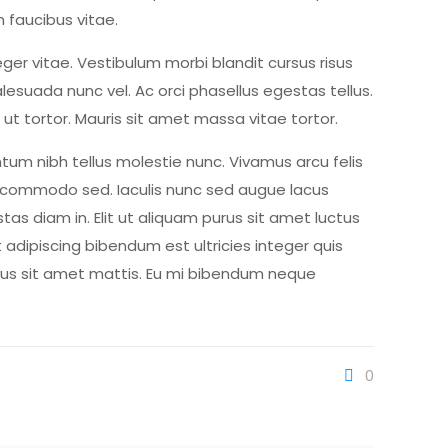
 faucibus vitae.
er vitae. Vestibulum morbi blandit cursus risus
malesuada nunc vel. Ac orci phasellus egestas tellus.
t ut tortor. Mauris sit amet massa vitae tortor.
ntum nibh tellus molestie nunc. Vivamus arcu felis
t commodo sed. Iaculis nunc sed augue lacus
s diam in. Elit ut aliquam purus sit amet luctus
t adipiscing bibendum est ultricies integer quis
rius sit amet mattis. Eu mi bibendum neque
0