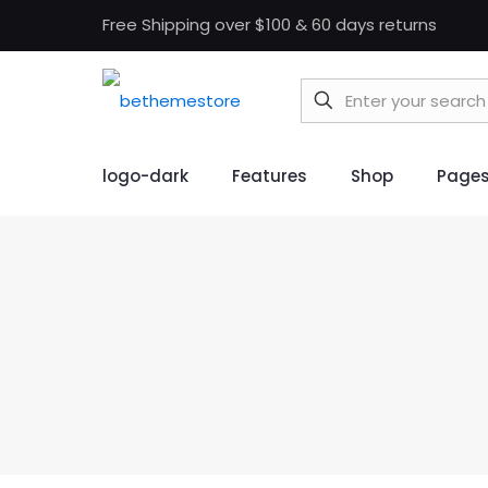
Free Shipping over $100 & 60 days returns
logo-dark
Features
Shop
Page