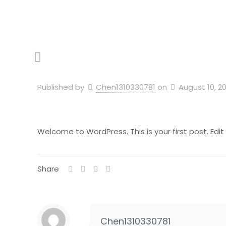
Published by
Chen1310330781
on
August 10, 2
Welcome to WordPress. This is your first post. Edit o
Share
Chen1310330781