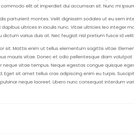
ng commodo elit at imperdiet dui accumsan sit. Nunc mi ipsum
s parturient montes. Velit dignissim sodales ut eu sem integ
i dapibus ultrices in iaculis nunc. Vitae ultricies leo integer 
u dictum varius duis at. Nec feugiat nisl pretium fusce id veli
or sit. Mattis enim ut tellus elementum sagittis vitae. Eleme
 mus mauris vitae. Donec et odio pellentesque diam volutpa
or neque vitae tempus. Neque egestas congue quisque egesta
d. Eget sit amet tellus cras adipiscing enim eu turpis. Suscipi
on pulvinar neque laoreet. Libero nunc consequat interdum va