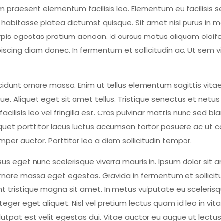
 praesent elementum facilisis leo. Elementum eu facilisis s
 habitasse platea dictumst quisque. Sit amet nisl purus in m
rpis egestas pretium aenean. Id cursus metus aliquam eleifend
scing diam donec. In fermentum et sollicitudin ac. Ut sem viv
ncidunt ornare massa. Enim ut tellus elementum sagittis vit
gue. Aliquet eget sit amet tellus. Tristique senectus et net
lisis leo vel fringilla est. Cras pulvinar mattis nunc sed bla
 Aliquet porttitor lacus luctus accumsan tortor posuere ac 
per auctor. Porttitor leo a diam sollicitudin tempor.
ursus eget nunc scelerisque viverra mauris in. Ipsum dolor sit
rnare massa eget egestas. Gravida in fermentum et sollicitud
ent tristique magna sit amet. In metus vulputate eu sceleris
integer eget aliquet. Nisl vel pretium lectus quam id leo in v
volutpat est velit egestas dui. Vitae auctor eu augue ut lectu